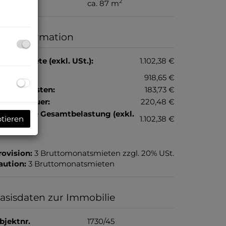
2
läche
ca. 87 m
reisinformation
esamtmiete (exkl. USt.):
1.102,38 €
iete:
918,65 €
etriebskosten:
183,73 €
msatzsteuer:
220,48 €
onatliche Gesamtbelastung (exkl.
1.102,38 €
ptieren
t.):
rovision:
3 Bruttomonatsmieten zzgl. 20% USt.
aution:
3 Bruttomonatsmieten
asisdaten zur Immobilie
bjektnr.
1730/45