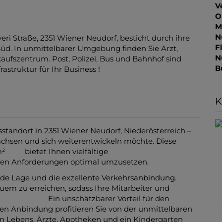
V
O
M
N
eri Straße, 2351 Wiener Neudorf, besticht durch ihre
F
d. In unmittelbarer Umgebung finden Sie Arzt,
N
ufszentrum. Post, Polizei, Bus und Bahnhof sind
B
astruktur für Ihr Business !
K
tandort in 2351 Wiener Neudorf, Niederösterreich –
achsen und sich weiterentwickeln möchte. Diese
 m² bietet Ihnen vielfältige
llen Anforderungen optimal umzusetzen.
nde Lage und die exzellente Verkehrsanbindung.
uem zu erreichen, sodass Ihre Mitarbeiter und
en. Ein unschätzbarer Vorteil für den
ten Anbindung profitieren Sie von der unmittelbaren
n Lebens. Ärzte, Apotheken und ein Kindergarten