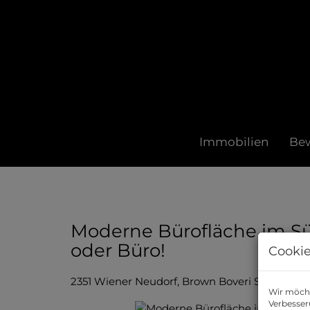
Immobilien
Be
Moderne Bürofläche im Süd
oder Büro!
Cookie
2351 Wiener Neudorf
, Brown Boveri Straße 6 / 1
Wir möcht
Verbesser