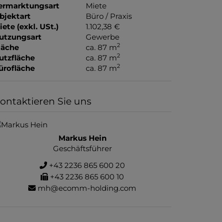
ermarktungsart
Miete
bjektart
Büro / Praxis
iete (exkl. USt.)
1.102,38 €
utzungsart
Gewerbe
2
läche
ca. 87 m
2
utzfläche
ca. 87 m
2
ürofläche
ca. 87 m
ontaktieren Sie uns
Markus Hein
Geschäftsführer
+43 2236 865 600 20
+43 2236 865 600 10
mh@ecomm-holding.com