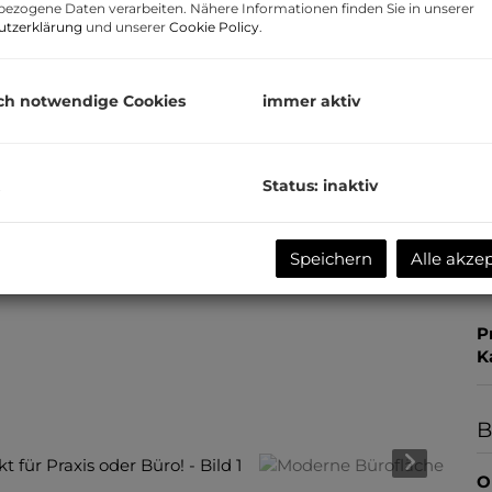
F
ezogene Daten verarbeiten. Nähere Informationen finden Sie in unserer
utzerklärung
und unserer
Cookie Policy
.
P
ch notwendige Cookies
immer aktiv
G
M
Status: inaktiv
B
U
m
Speichern
Alle akze
US
P
K
B
O