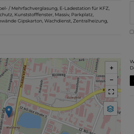
el- / Mehrfachverglasung
E-Ladestation für KFZ
chutz
Kunststofffenster
Massiv
Parkplatz
nwände Gipskarton
Wachdienst
Zentralheizung
W
+
D
−