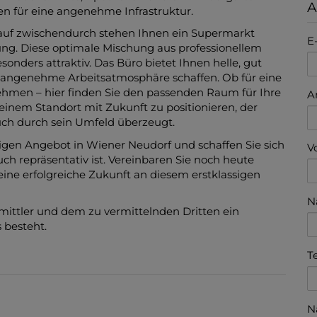
A
n für eine angenehme Infrastruktur.
kauf zwischendurch stehen Ihnen ein Supermarkt
E
ung. Diese optimale Mischung aus professionellem
nders attraktiv. Das Büro bietet Ihnen helle, gut
 angenehme Arbeitsatmosphäre schaffen. Ob für eine
rnehmen – hier finden Sie den passenden Raum für Ihre
A
 einem Standort mit Zukunft zu positionieren, der
auch durch sein Umfeld überzeugt.
tigen Angebot in Wiener Neudorf und schaffen Sie sich
V
uch repräsentativ ist. Vereinbaren Sie noch heute
eine erfolgreiche Zukunft an diesem erstklassigen
N
mittler und dem zu vermittelnden Dritten ein
 besteht.
T
N