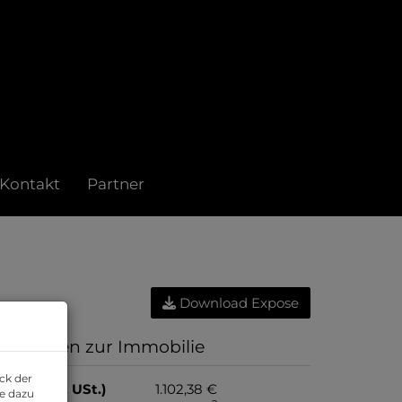
Kontakt
Partner
Download Expose
asisdaten zur Immobilie
ck der
iete (exkl. USt.)
1.102,38 €
ie dazu