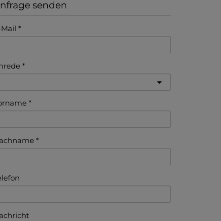
nfrage senden
-Mail
nrede
orname
achname
elefon
achricht