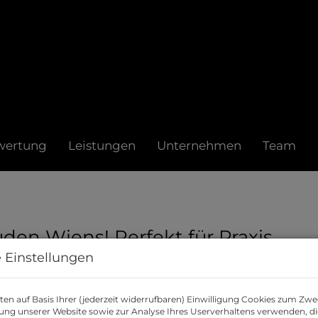
wertung
Leistungen
Unternehmen
Team
en Wiens! Perfekt für Praxis
 Einstellungen
B
en auf Basis Ihrer (jederzeit widerrufbaren) Einwilligung Cookies zum Zwe
M
ung unserer Website sowie zur Analyse Ihres Userverhaltens verwenden, d