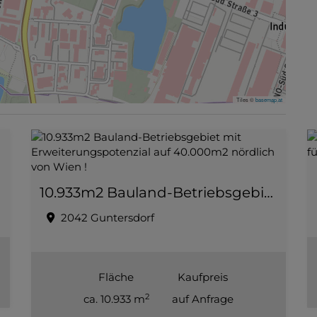
Tiles ©
basemap.at
10.933m2 Bauland-Betriebsgebiet mit Erweiterungspotenzial auf 40.000m2 nördlich von Wien !
2042 Guntersdorf
Fläche
Kaufpreis
2
ca. 10.933 m
auf Anfrage