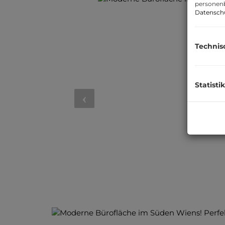
personenb
Datensch
Technis
Statistik