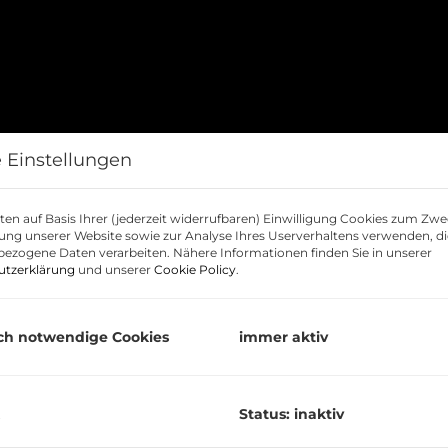
 Einstellungen
wertung
Leistungen
Unternehmen
Team
en auf Basis Ihrer (jederzeit widerrufbaren) Einwilligung Cookies zum Zwe
ung unserer Website sowie zur Analyse Ihres Userverhaltens verwenden, d
ezogene Daten verarbeiten. Nähere Informationen finden Sie in unserer
utzerklärung
und unserer
Cookie Policy
.
ng
ch notwendige Cookies
immer aktiv
ler Schritt, um den aktuellen Marktwert festzustellen und so
 Eigenheim verkaufen, kaufen oder refinanzieren möchten, ei
 Immobilie. Unsere erfahrenen Experten nutzen bewährte Me
Status: inaktiv
währleisten.