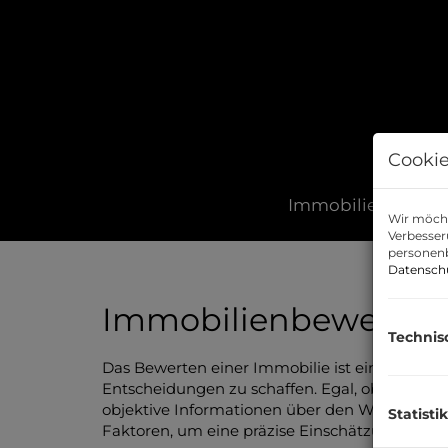
Cookie
Immobilien
Be
Wir möcht
Verbesser
personenb
Datensch
Immobilienbewertu
Technis
Das Bewerten einer Immobilie ist ein essenziel
Entscheidungen zu schaffen. Egal, ob Sie Ihr
objektive Informationen über den Wert Ihrer
Statistik
Faktoren, um eine präzise Einschätzung zu ge