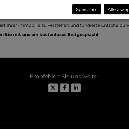
 nur dazu beitragen, den besten Verkaufspreis zu erzielen,
Speichern
Alle akze
gsentscheidungen zu treffen. Unser engagiertes Team steht 
nen die benötigten Informationen zu liefern.
t Ihrer Immobilie zu verstehen und fundierte Entscheidung
en Sie mit uns ein kostenloses Erstgespräch!
Empfehlen Sie uns weiter